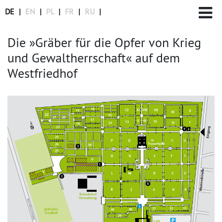
DE
|
EN
|
PL
|
FR
|
RU
|
Die »Gräber für die Opfer von Krieg
und Gewaltherrschaft« auf dem
Westfriedhof